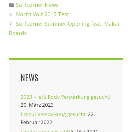
Kategorien
Surfcorner News
North Volt 2015 Test
Surfcorner Summer Opening feat. Makai
Boards
NEWS
2023 – let’s Rock: Verstärkung gesucht!
20. März 2023
Erneut Verstärkung gesucht!
22.
Februar 2022
Verstärkung gesucht!
3. Mai 2021