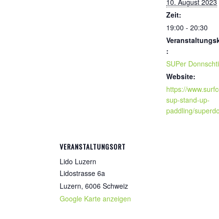
10. August 2023
Zeit:
19:00 - 20:30
Veranstaltungs
:
SUPer Donnscht
Website:
https://www.surfc
sup-stand-up-
paddling/superdo
VERANSTALTUNGSORT
Lido Luzern
Lidostrasse 6a
Luzern
,
6006
Schweiz
Google Karte anzeigen