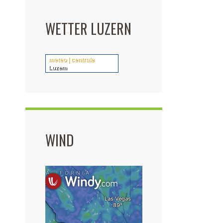
WETTER LUZERN
meteo | centrale
Luzern
WIND