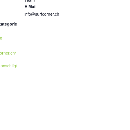
Team
E-Mail
info@surfcorner.ch
kategorie
ig
orner.ch/
nnschtig/